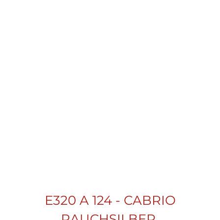
Gewerbering 1
,
Beilrode
04886
info@classic-sportcars.de
E320 A 124 - CABRIO
RAUCHSILBER